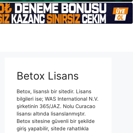
Betox Lisans
Betox, lisanslı bir sitedir. Lisans
bilgileri ise; WAS International N.V.
şirketinin 365/JAZ. Nolu Curacao
lisansı altında lisanslanmıştır.
Betox sitesine güvenli bir şekilde
giriş yapabilir, sitede rahatlıkla