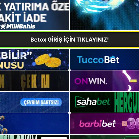
Betox GİRİŞ İÇİN TIKLAYINIZ!