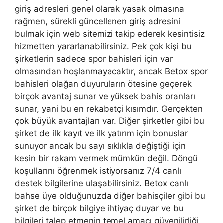
giriş adresleri genel olarak yasak olmasına
rağmen, sürekli güncellenen giriş adresini
bulmak için web sitemizi takip ederek kesintisiz
hizmetten yararlanabilirsiniz. Pek çok kişi bu
şirketlerin sadece spor bahisleri için var
olmasından hoşlanmayacaktır, ancak Betox spor
bahisleri olağan duyuruların ötesine geçerek
birçok avantaj sunar ve yüksek bahis oranları
sunar, yani bu en rekabetçi kısımdır. Gerçekten
çok büyük avantajları var. Diğer şirketler gibi bu
şirket de ilk kayıt ve ilk yatırım için bonuslar
sunuyor ancak bu sayı sıklıkla değiştiği için
kesin bir rakam vermek mümkün değil. Döngü
koşullarını öğrenmek istiyorsanız 7/4 canlı
destek bilgilerine ulaşabilirsiniz. Betox canlı
bahse üye olduğunuzda diğer bahisçiler gibi bu
şirket de birçok bilgiye ihtiyaç duyar ve bu
bilgileri talep etmenin temel amacı güvenilirliği