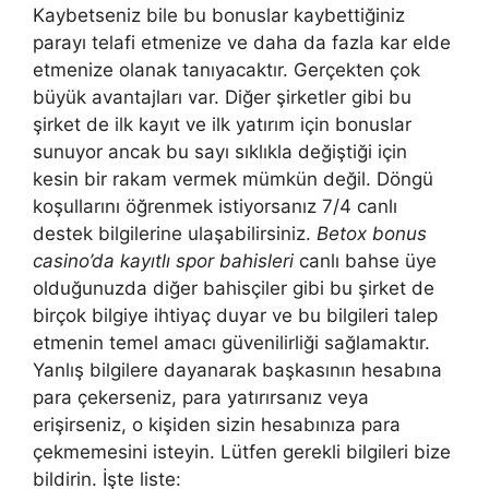
Kaybetseniz bile bu bonuslar kaybettiğiniz
parayı telafi etmenize ve daha da fazla kar elde
etmenize olanak tanıyacaktır. Gerçekten çok
büyük avantajları var. Diğer şirketler gibi bu
şirket de ilk kayıt ve ilk yatırım için bonuslar
sunuyor ancak bu sayı sıklıkla değiştiği için
kesin bir rakam vermek mümkün değil. Döngü
koşullarını öğrenmek istiyorsanız 7/4 canlı
destek bilgilerine ulaşabilirsiniz.
Betox bonus
casino’da kayıtlı spor bahisleri
canlı bahse üye
olduğunuzda diğer bahisçiler gibi bu şirket de
birçok bilgiye ihtiyaç duyar ve bu bilgileri talep
etmenin temel amacı güvenilirliği sağlamaktır.
Yanlış bilgilere dayanarak başkasının hesabına
para çekerseniz, para yatırırsanız veya
erişirseniz, o kişiden sizin hesabınıza para
çekmemesini isteyin. Lütfen gerekli bilgileri bize
bildirin. İşte liste: