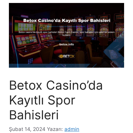
Betox Casino’da
Kayıtlı Spor
Bahisleri
Şubat 14, 2024
Yazarı:
admin