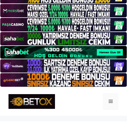
İçeriğe
atla
Menü