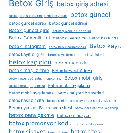
Betox Giriş
betox giriş adresi
betox güncel
betox giriş sorunlarını çözmenin yolları
betox güncel adres
betox güncel adresi
Betox güncel giriş
betox güvenilir bir site mi
Betox Güvenilir mi
betox güvenlir mi
Betox hakkında
Betox kayıt
betox instagram
betox kabul edilmektedir
betox kayıt bilgileri
betox kayıt formu
betox kayıt i̇şlemi
betox kaç oldu
betox maç izle
betox maç izleme
Betox Mevcut Adresi
Betox mobil giriş
betox mobil bağlantısı mümkün mü
Betox mobil uygulama
betox mobil giriş adresi
betox mobil uygulaması
betox müşteri hizmetleri
betox nasil bir site
betox oranlar
betox oyundan nasıl zevk alınır
Betox oyunları
Betox oyun sitesi
betox para yatırma seçeneği
betox para çekme
betox promosyon
betox promosyon kodu
betox sanal casino
betox sikayet
betox sitesi
betox sistem