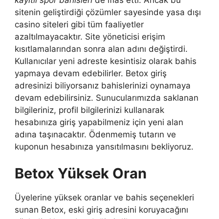
sitenin geliştirdiği çözümler sayesinde yasa dışı
casino siteleri gibi tüm faaliyetler
azaltılmayacaktır. Site yöneticisi erişim
kısıtlamalarından sonra alan adını değiştirdi.
Kullanıcılar yeni adreste kesintisiz olarak bahis
yapmaya devam edebilirler. Betox giriş
adresinizi biliyorsanız bahislerinizi oynamaya
devam edebilirsiniz. Sunucularımızda saklanan
bilgileriniz, profil bilgilerinizi kullanarak
hesabınıza giriş yapabilmeniz için yeni alan
adına taşınacaktır. Ödenmemiş tutarın ve
kuponun hesabınıza yansıtılmasını bekliyoruz.
Betox Yüksek Oran
Üyelerine yüksek oranlar ve bahis seçenekleri
sunan Betox, eski giriş adresini koruyacağını