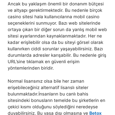
Ancak bu yaklaşım önemli bir donanım bütçesi
ve altyapı gerektirmektedir. Bu nedenle birçok
casino sitesi hala kullanıcılarına mobil casino
seçeneklerini sunmuyor. Bazı web sitelerinde
ortaya çıkan bir diğer sorun da yanlış mobil web
sitesi ayarlarından kaynaklanmaktadır. Her ne
kadar erişilebilir olsa da bu siteyi görsel olarak
kullanırken ciddi sorunlar yaşayabilirsiniz. Bazı
durumlarda adresler karışabilir. Bu nedenle giriş
URL’sine tıklamak en güvenli erişim
yöntemlerinden biridir.
Normal lisansınız olsa bile her zaman
erişebileceğiniz alternatif lisanslı siteler
bulunmaktadır.İnsanların bu canlı bahis
sitesindeki bonusların temelde bu şirketlerin en
çekici kısmı olduğunu söylediğini neredeyse
duyabilirsiniz. Bu yasa dışı olmasına ve
Betox