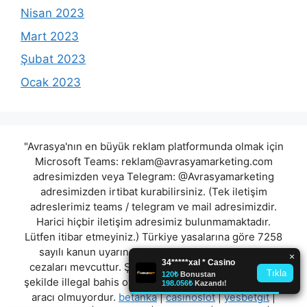
Nisan 2023
Mart 2023
Şubat 2023
Ocak 2023
"Avrasya'nın en büyük reklam platformunda olmak için
Microsoft Teams:
reklam@avrasyamarketing.com
adresimizden veya Telegram: @Avrasyamarketing
adresimizden irtibat kurabilirsiniz. (Tek iletişim
adreslerimiz teams / telegram ve mail adresimizdir.
Harici hiçbir iletişim adresimiz bulunmamaktadır.
Lütfen itibar etmeyiniz.) Türkiye yasalarına göre 7258
sayılı kanun uyarınca yasa dışı bahis oynamanın
cezaları mevcuttur. Şu an bulunduğunuz site hiç bir
şekilde illegal bahis oyunları oynatmıyor ve oynamaya
aracı olmuyordur.
betanka
|
casinoslot
|
yesbetgit
|