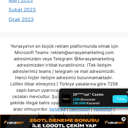
Mart 2023
Şubat 2023
Ocak 2023
"Avrasya'nın en büyük reklam platformunda olmak için
Microsoft Teams:
reklam@avrasyamarketing.com
adresimizden veya Telegram: @Avrasyamarketing
adresimizden irtibat kurabilirsiniz. (Tek iletişim
adreslerimiz teams / telegram ve mail adresimizdir.
Harici hiçbir iletişim adresimiz bulunmamaktadır.
Lütfen itibar etmeyiniz.) Türkiye yasalarına göre 7258
sayılı kanun uyarınca yasa dışı bahis oynamanın
cezaları mevcuttur. Şu an bulunduğunuz site hiç bir
şekilde illegal bahis oyunları oynatmıyor ve oynamaya
aracı olmuyordur.
betanka
|
casinoslot
|
yesbetgit
|
kazansana
|
newcratos
|
musclebet
|
vizyonbet
|
×
betlogi
"