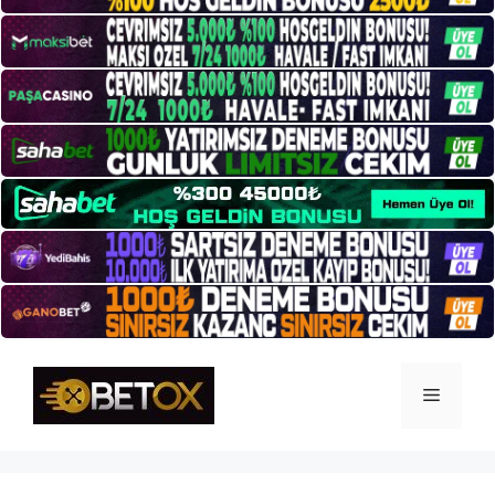
İçeriğe
atla
Menü