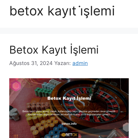
betox kayıt i̇şlemi
Betox Kayıt İşlemi
Ağustos 31, 2024
Yazarı:
admin