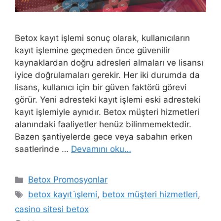
Betox kayıt işlemi sonuç olarak, kullanıcıların
kayıt işlemine geçmeden önce güvenilir
kaynaklardan doğru adresleri almaları ve lisansı
iyice doğrulamaları gerekir. Her iki durumda da
lisans, kullanıcı için bir güven faktörü görevi
görür. Yeni adresteki kayıt işlemi eski adresteki
kayıt işlemiyle aynıdır. Betox müşteri hizmetleri
alanındaki faaliyetler henüz bilinmemektedir.
Bazen şantiyelerde gece veya sabahın erken
saatlerinde …
Devamını oku…
Kategoriler
Betox Promosyonlar
Etiketler
betox kayıt i̇şlemi
,
betox müşteri hizmetleri
,
casino sitesi betox