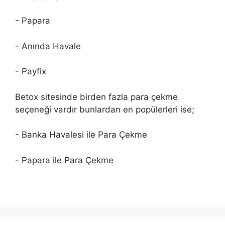
- Papara
- Anında Havale
- Payfix
Betox sitesinde birden fazla para çekme
seçeneği vardır bunlardan en popülerleri ise;
- Banka Havalesi ile Para Çekme
- Papara ile Para Çekme