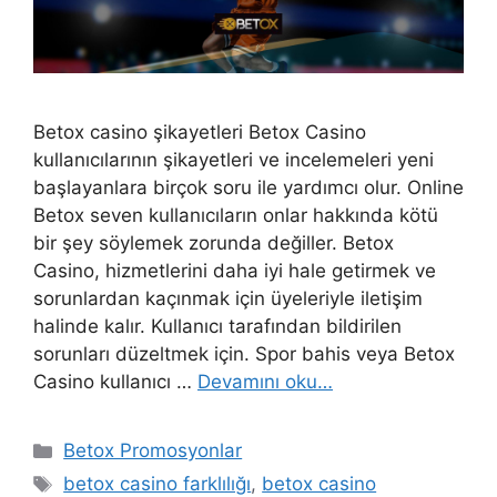
Betox casino şikayetleri Betox Casino
kullanıcılarının şikayetleri ve incelemeleri yeni
başlayanlara birçok soru ile yardımcı olur. Online
Betox seven kullanıcıların onlar hakkında kötü
bir şey söylemek zorunda değiller. Betox
Casino, hizmetlerini daha iyi hale getirmek ve
sorunlardan kaçınmak için üyeleriyle iletişim
halinde kalır. Kullanıcı tarafından bildirilen
sorunları düzeltmek için. Spor bahis veya Betox
Casino kullanıcı …
Devamını oku…
Kategoriler
Betox Promosyonlar
Etiketler
betox casino farklılığı
,
betox casino