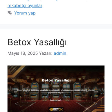
rekabetçi oyunlar
Yorum yap
Betox Yasallığı
Mayıs 18, 2025
Yazarı:
admin