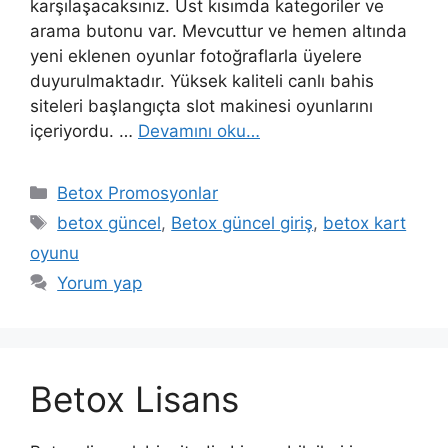
karşılaşacaksınız. Üst kısımda kategoriler ve
arama butonu var. Mevcuttur ve hemen altında
yeni eklenen oyunlar fotoğraflarla üyelere
duyurulmaktadır. Yüksek kaliteli canlı bahis
siteleri başlangıçta slot makinesi oyunlarını
içeriyordu. …
Devamını oku…
Kategoriler
Betox Promosyonlar
Etiketler
betox güncel
,
Betox güncel giriş
,
betox kart
oyunu
Yorum yap
Betox Lisans