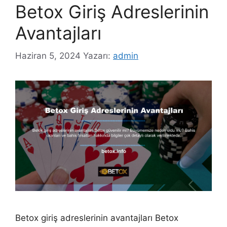
Betox Giriş Adreslerinin
Avantajları
Haziran 5, 2024
Yazarı:
admin
Betox giriş adreslerinin avantajları Betox