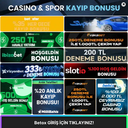
×
Betox GİRİŞ İÇİN TIKLAYINIZ!