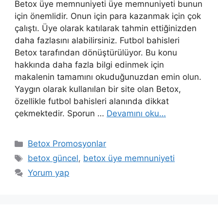
Betox üye memnuniyeti üye memnuniyeti bunun
için önemlidir. Onun için para kazanmak için çok
çalıştı. Üye olarak katılarak tahmin ettiğinizden
daha fazlasını alabilirsiniz. Futbol bahisleri
Betox tarafından dönüştürülüyor. Bu konu
hakkında daha fazla bilgi edinmek için
makalenin tamamını okuduğunuzdan emin olun.
Yaygın olarak kullanılan bir site olan Betox,
özellikle futbol bahisleri alanında dikkat
çekmektedir. Sporun …
Devamını oku…
Kategoriler
Betox Promosyonlar
Etiketler
betox güncel
,
betox üye memnuniyeti
Yorum yap