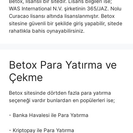
Betox, lisanslı bir sitedir. Lisans bilgileri ise;
WAS International N.V. şirketinin 365/JAZ. Nolu
Curacao lisansı altında lisanslanmıştır. Betox
sitesine güvenli bir şekilde giriş yapabilir, sitede
rahatlıkla bahis oynayabilirsiniz.
Betox Para Yatırma ve
Çekme
Betox sitesinde dörtden fazla para yatırma
seçeneği vardır bunlardan en popülerleri ise;
- Banka Havalesi ile Para Yatırma
- Kriptopay ile Para Yatırma