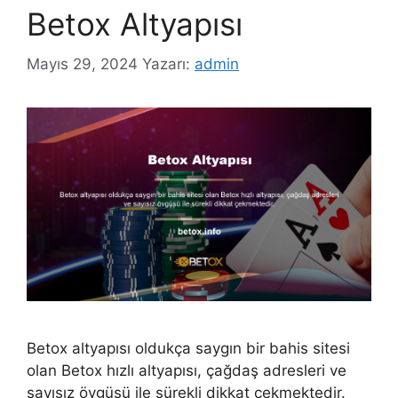
Betox Altyapısı
Mayıs 29, 2024
Yazarı:
admin
Betox altyapısı oldukça saygın bir bahis sitesi
olan Betox hızlı altyapısı, çağdaş adresleri ve
sayısız övgüsü ile sürekli dikkat çekmektedir.