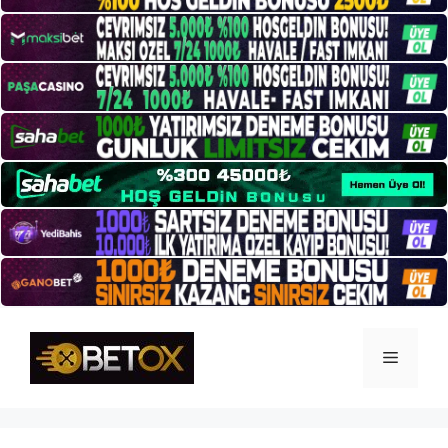
İçeriğe
atla
Menü