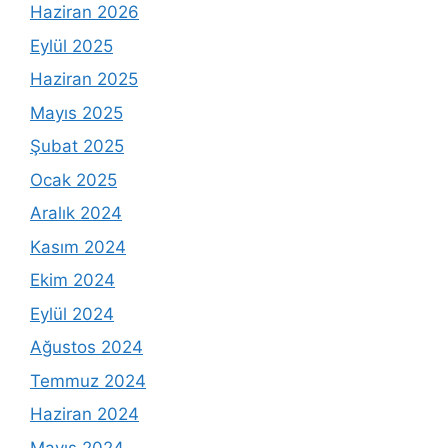
Haziran 2026
Eylül 2025
Haziran 2025
Mayıs 2025
Şubat 2025
Ocak 2025
Aralık 2024
Kasım 2024
Ekim 2024
Eylül 2024
Ağustos 2024
Temmuz 2024
Haziran 2024
Mayıs 2024