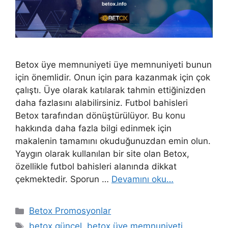
Betox üye memnuniyeti üye memnuniyeti bunun
için önemlidir. Onun için para kazanmak için çok
çalıştı. Üye olarak katılarak tahmin ettiğinizden
daha fazlasını alabilirsiniz. Futbol bahisleri
Betox tarafından dönüştürülüyor. Bu konu
hakkında daha fazla bilgi edinmek için
makalenin tamamını okuduğunuzdan emin olun.
Yaygın olarak kullanılan bir site olan Betox,
özellikle futbol bahisleri alanında dikkat
çekmektedir. Sporun …
Devamını oku…
Kategoriler
Betox Promosyonlar
Etiketler
betox güncel
,
betox üye memnuniyeti