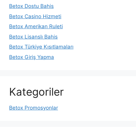
Betox Dostu Bahis
Betox Casino Hizmeti
Betox Amerikan Ruleti
Betox Lisanslı Bahis
Betox Türkiye Kısıtlamaları
Betox Giriş Yapma
Kategoriler
Betox Promosyonlar