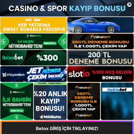
×
Betox GİRİŞ İÇİN TIKLAYINIZ!