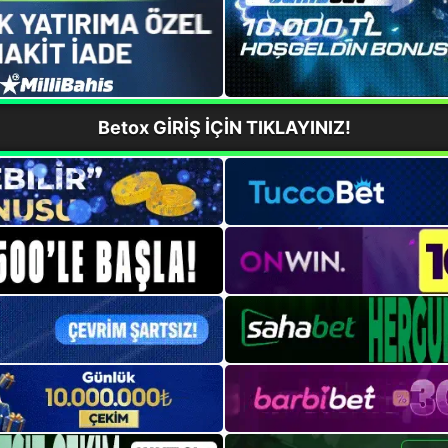
Betox GİRİŞ İÇİN TIKLAYINIZ!