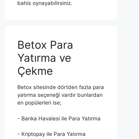
bahis oynayabilirsiniz.
Betox Para
Yatırma ve
Çekme
Betox sitesinde dörtden fazla para
yatırma seçeneği vardır bunlardan
en popülerleri ise;
- Banka Havalesi ile Para Yatırma
- Kriptopay ile Para Yatırma