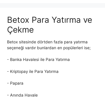
Betox Para Yatırma ve
Çekme
Betox sitesinde dörtden fazla para yatırma
seçeneği vardır bunlardan en popülerleri ise;
- Banka Havalesi ile Para Yatırma
- Kriptopay ile Para Yatırma
- Papara
- Anında Havale