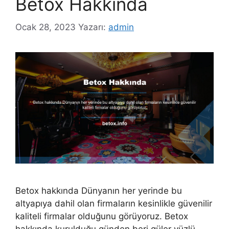
Betox Hakkında
Ocak 28, 2023
Yazarı:
admin
Betox hakkında Dünyanın her yerinde bu
altyapıya dahil olan firmaların kesinlikle güvenilir
kaliteli firmalar olduğunu görüyoruz. Betox
hakkında kurulduğu günden beri güler yüzlü