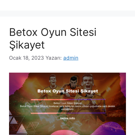
Betox Oyun Sitesi
Şikayet
Ocak 18, 2023
Yazarı:
admin