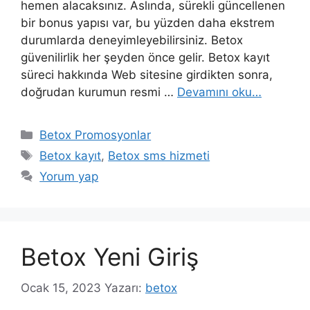
hemen alacaksınız. Aslında, sürekli güncellenen
bir bonus yapısı var, bu yüzden daha ekstrem
durumlarda deneyimleyebilirsiniz. Betox
güvenilirlik her şeyden önce gelir. Betox kayıt
süreci hakkında Web sitesine girdikten sonra,
doğrudan kurumun resmi …
Devamını oku…
Kategoriler
Betox Promosyonlar
Etiketler
Betox kayıt
,
Betox sms hizmeti
Yorum yap
Betox Yeni Giriş
Ocak 15, 2023
Yazarı:
betox