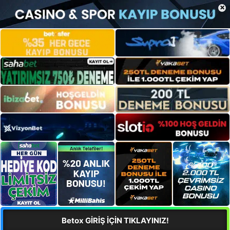
×
Betox GİRİŞ İÇİN TIKLAYINIZ!