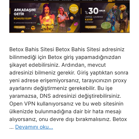
Betox Bahis Sitesi Betox Bahis Sitesi adresiniz
bilinmediği için Betox giriş yapamadığınızdan
şikayet edebilirsiniz. Ardından, mevcut
adresinizi bilmeniz gerekir. Giriş yaptıktan sonra
yeni adrese erişemiyorsanız, tarayıcınızın proxy
ayarlarını değiştirmeniz gerekebilir. Bu işe
yaramazsa, DNS adresinizi değiştirebilirsiniz.
Open VPN kullanıyorsanız ve bu web sitesinin
ülkenizde bulunmadığına dair bir hata mesajı
alıyorsanız, onu devre dışı bırakmalısınız. Betox
…
Devamını oku…