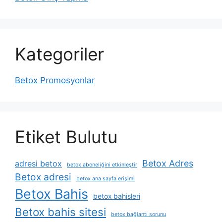
Kategoriler
Betox Promosyonlar
Etiket Bulutu
Betox Adres
adresi betox
betox aboneliğini etkinleştir
Betox adresi
betox ana sayfa erişimi
Betox Bahis
betox bahisleri
Betox bahis sitesi
betox bağlantı sorunu