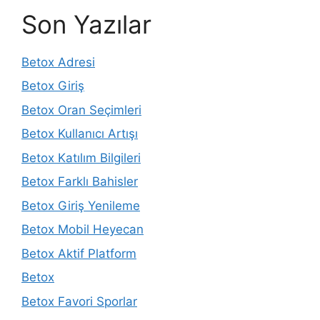
Son Yazılar
Betox Adresi
Betox Giriş
Betox Oran Seçimleri
Betox Kullanıcı Artışı
Betox Katılım Bilgileri
Betox Farklı Bahisler
Betox Giriş Yenileme
Betox Mobil Heyecan
Betox Aktif Platform
Betox
Betox Favori Sporlar