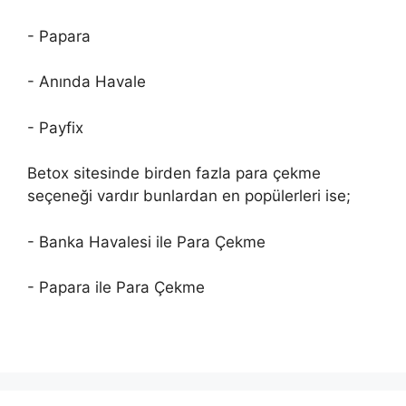
- Papara
- Anında Havale
- Payfix
Betox sitesinde birden fazla para çekme
seçeneği vardır bunlardan en popülerleri ise;
- Banka Havalesi ile Para Çekme
- Papara ile Para Çekme