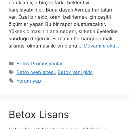
oldukları için birçok farklı beklentiyi
karşılayabilirler. Buna dayalı Avrupa haritaları
var. Özel bir ekip, oranı belirlemek için çeşitli
ölçümler yapar. Bu bir rapor oluşturacaktır.
Yüksek olmasının ana nedeni, şirketin üyelerine
sunduğu değerdir. Firmanın herhangi bir mali
sıkıntısı olmaması ile ön plana …
Devamını oku…
Kategoriler
Betox Promosyonlar
Etiketler
Betox web sitesi
,
Betox yeni giriş
Yorum yap
Betox Lisans