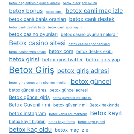
betox bağlantısının güncel adresi
betox blackjack oyunu
betox canli maç izle
betox bonus
betox canli
betox canlı destek
betox canlı bahis oranları
betox canlı destek hattı
betox canlı spor yayını
betox casino oyunları
betox casino oyunları nelerdir
Betox casino sitesi
betox casino spor bahisleri
betox com
betox destek ekibi
betox casino web amacı
betox girisi
betox giris twitter
betox giris yap
Betox Giriş
betox giriş adresi
betox güncel
betox giriş sorunlarını çözmenin yolları
betox güncel adres
betox güncel adresi
Betox güncel giriş
betox güvenilir bir site mi
Betox Güvenilir mi
betox güvenlir mi
Betox hakkında
Betox kayıt
betox instagram
betox kabul edilmektedir
betox kayıt bilgileri
betox kayıt formu
betox kayıt i̇şlemi
betox kaç oldu
betox maç izle