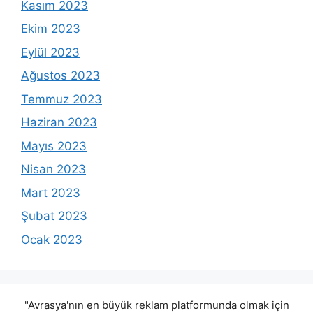
Kasım 2023
Ekim 2023
Eylül 2023
Ağustos 2023
Temmuz 2023
Haziran 2023
Mayıs 2023
Nisan 2023
Mart 2023
Şubat 2023
Ocak 2023
"Avrasya'nın en büyük reklam platformunda olmak için