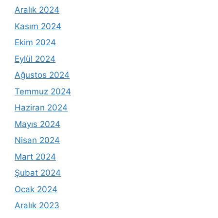
Aralık 2024
Kasım 2024
Ekim 2024
Eylül 2024
Ağustos 2024
Temmuz 2024
Haziran 2024
Mayıs 2024
Nisan 2024
Mart 2024
Şubat 2024
Ocak 2024
Aralık 2023