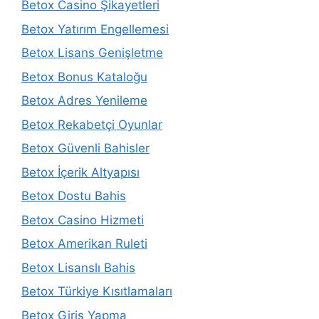
Betox Casino Şikayetleri
Betox Yatırım Engellemesi
Betox Lisans Genişletme
Betox Bonus Kataloğu
Betox Adres Yenileme
Betox Rekabetçi Oyunlar
Betox Güvenli Bahisler
Betox İçerik Altyapısı
Betox Dostu Bahis
Betox Casino Hizmeti
Betox Amerikan Ruleti
Betox Lisanslı Bahis
Betox Türkiye Kısıtlamaları
Betox Giriş Yapma