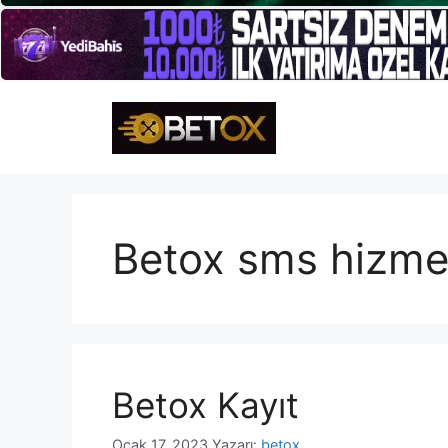
İçeriğe
atla
Betox sms hizme
Betox Kayıt
Ocak 17, 2023
Yazarı:
betox