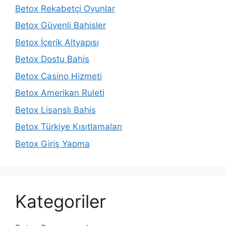
Betox Rekabetçi Oyunlar
Betox Güvenli Bahisler
Betox İçerik Altyapısı
Betox Dostu Bahis
Betox Casino Hizmeti
Betox Amerikan Ruleti
Betox Lisanslı Bahis
Betox Türkiye Kısıtlamaları
Betox Giriş Yapma
Kategoriler