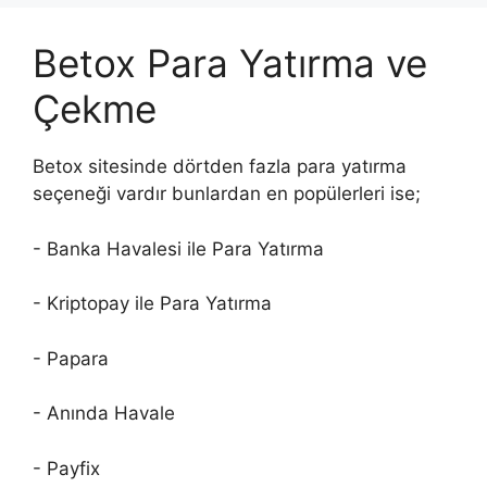
Betox Para Yatırma ve
Çekme
Betox sitesinde dörtden fazla para yatırma
seçeneği vardır bunlardan en popülerleri ise;
- Banka Havalesi ile Para Yatırma
- Kriptopay ile Para Yatırma
- Papara
- Anında Havale
- Payfix