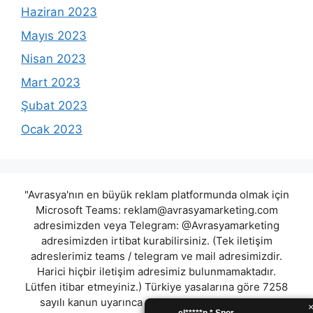
Haziran 2023
Mayıs 2023
Nisan 2023
Mart 2023
Şubat 2023
Ocak 2023
"Avrasya'nın en büyük reklam platformunda olmak için
Microsoft Teams:
reklam@avrasyamarketing.com
adresimizden veya Telegram: @Avrasyamarketing
adresimizden irtibat kurabilirsiniz. (Tek iletişim
adreslerimiz teams / telegram ve mail adresimizdir.
Harici hiçbir iletişim adresimiz bulunmamaktadır.
Lütfen itibar etmeyiniz.) Türkiye yasalarına göre 7258
sayılı kanun uyarınca yasa dışı bahis oynamanın