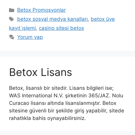
Kategoriler
Betox Promosyonlar
Etiketler
betox sosyal medya kanalları
,
betox üye
kayıt i̇şlemi
,
casino sitesi betox
Yorum yap
Betox Lisans
Betox, lisanslı bir sitedir. Lisans bilgileri ise;
WAS International N.V. şirketinin 365/JAZ. Nolu
Curacao lisansı altında lisanslanmıştır. Betox
sitesine güvenli bir şekilde giriş yapabilir, sitede
rahatlıkla bahis oynayabilirsiniz.