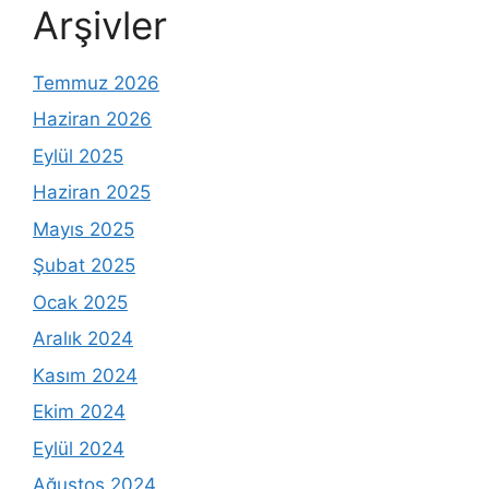
Arşivler
Temmuz 2026
Haziran 2026
Eylül 2025
Haziran 2025
Mayıs 2025
Şubat 2025
Ocak 2025
Aralık 2024
Kasım 2024
Ekim 2024
Eylül 2024
Ağustos 2024