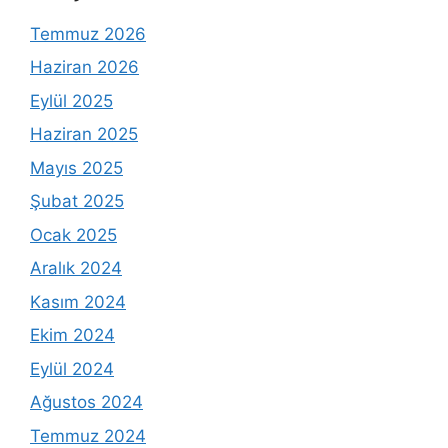
Temmuz 2026
Haziran 2026
Eylül 2025
Haziran 2025
Mayıs 2025
Şubat 2025
Ocak 2025
Aralık 2024
Kasım 2024
Ekim 2024
Eylül 2024
Ağustos 2024
Temmuz 2024