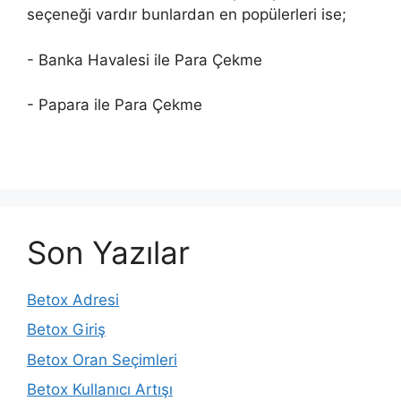
seçeneği vardır bunlardan en popülerleri ise;
- Banka Havalesi ile Para Çekme
- Papara ile Para Çekme
Son Yazılar
Betox Adresi
Betox Giriş
Betox Oran Seçimleri
Betox Kullanıcı Artışı