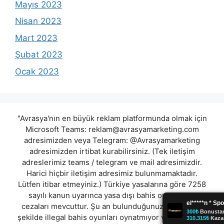
Mayıs 2023
Nisan 2023
Mart 2023
Şubat 2023
Ocak 2023
"Avrasya'nın en büyük reklam platformunda olmak için
Microsoft Teams:
reklam@avrasyamarketing.com
adresimizden veya Telegram: @Avrasyamarketing
adresimizden irtibat kurabilirsiniz. (Tek iletişim
adreslerimiz teams / telegram ve mail adresimizdir.
Harici hiçbir iletişim adresimiz bulunmamaktadır.
Lütfen itibar etmeyiniz.) Türkiye yasalarına göre 7258
sayılı kanun uyarınca yasa dışı bahis oynamanın
cezaları mevcuttur. Şu an bulunduğunuz site hiç bir
şekilde illegal bahis oyunları oynatmıyor ve oynamaya