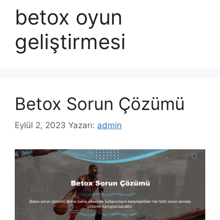
betox oyun
geliştirmesi
Betox Sorun Çözümü
Eylül 2, 2023
Yazarı:
admin