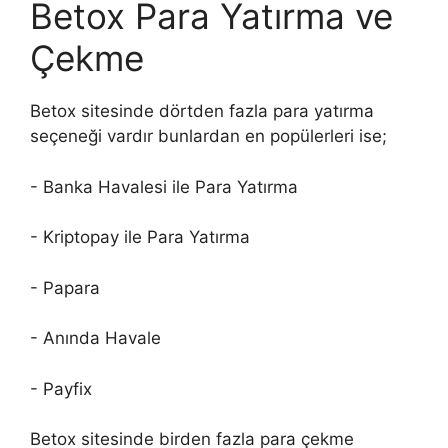
Betox Para Yatırma ve
Çekme
Betox sitesinde dörtden fazla para yatırma
seçeneği vardır bunlardan en popülerleri ise;
- Banka Havalesi ile Para Yatırma
- Kriptopay ile Para Yatırma
- Papara
- Anında Havale
- Payfix
Betox sitesinde birden fazla para çekme