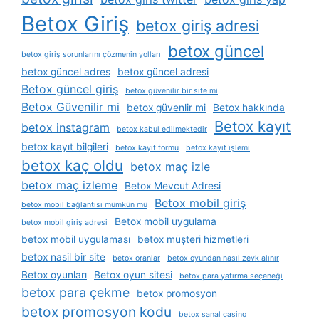
Betox Giriş
betox giriş adresi
betox güncel
betox giriş sorunlarını çözmenin yolları
betox güncel adres
betox güncel adresi
Betox güncel giriş
betox güvenilir bir site mi
Betox Güvenilir mi
betox güvenlir mi
Betox hakkında
Betox kayıt
betox instagram
betox kabul edilmektedir
betox kayıt bilgileri
betox kayıt formu
betox kayıt i̇şlemi
betox kaç oldu
betox maç izle
betox maç izleme
Betox Mevcut Adresi
Betox mobil giriş
betox mobil bağlantısı mümkün mü
Betox mobil uygulama
betox mobil giriş adresi
betox mobil uygulaması
betox müşteri hizmetleri
betox nasil bir site
betox oranlar
betox oyundan nasıl zevk alınır
Betox oyunları
Betox oyun sitesi
betox para yatırma seçeneği
betox para çekme
betox promosyon
betox promosyon kodu
betox sanal casino