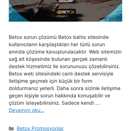
Betox sorun çözümü Betox bahis sitesinde
kullanıcıların karşılaştıkları her türlü sorun
anında çözüme kavuşturulacaktır. Web sitemizin
sağ alt köşesinde bulunan gerçek zamanlı
destek hizmetimiz ile sorununuzu çözebilirsiniz.
Betox web sitesindeki canlı destek servisiyle
iletişime geçmek için küçük bir form
doldurmanız yeterli. Daha sonra sizinle iletişime
geçen kişiyle sorun hakkında konuşabilir ve
çözüm isteyebilirsiniz. Sadece kendi …
Devamını oku…
Kategoriler
Betox Promosyonlar