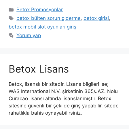
Kategoriler
Betox Promosyonlar
Etiketler
betox bülten sorun giderme
,
betox girisi
,
betox mobil slot oyunları giriş
Yorum yap
Betox Lisans
Betox, lisanslı bir sitedir. Lisans bilgileri ise;
WAS International N.V. şirketinin 365/JAZ. Nolu
Curacao lisansı altında lisanslanmıştır. Betox
sitesine güvenli bir şekilde giriş yapabilir, sitede
rahatlıkla bahis oynayabilirsiniz.