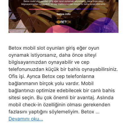
Betox mobil slot oyunları giriş eğer oyun
oynamak istiyorsanız, daha önce siteyi
bilgisayarınızdan oynayabilir ve cep
telefonunuzdan küçük bir bahis oynayabilirsiniz.
Ofis işi. Ayrıca Betox cep telefonlarına
bağlanmanın birçok yolu vardır. Mobil
bağlantınızı optimize edebilecek bir canlı bahis
sitesi seçin. Bu çok önemli bir avantaj. Aslında
mobil check-in özelliğinin olması gerekenden
fazlasını yaptığını söylemeliyim. Betox …
Devamını oku…