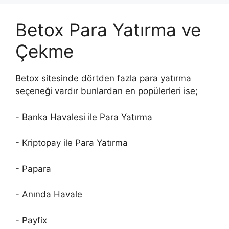
Betox Para Yatırma ve
Çekme
Betox sitesinde dörtden fazla para yatırma
seçeneği vardır bunlardan en popülerleri ise;
- Banka Havalesi ile Para Yatırma
- Kriptopay ile Para Yatırma
- Papara
- Anında Havale
- Payfix