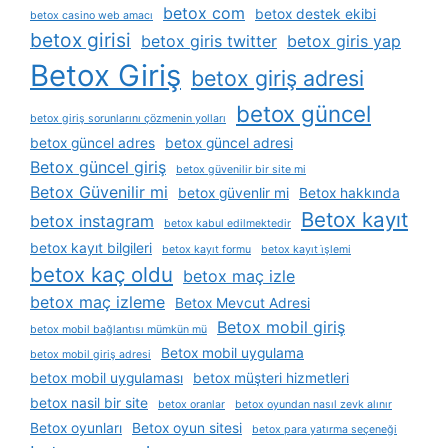
betox com
betox destek ekibi
betox casino web amacı
betox girisi
betox giris twitter
betox giris yap
Betox Giriş
betox giriş adresi
betox güncel
betox giriş sorunlarını çözmenin yolları
betox güncel adres
betox güncel adresi
Betox güncel giriş
betox güvenilir bir site mi
Betox Güvenilir mi
betox güvenlir mi
Betox hakkında
Betox kayıt
betox instagram
betox kabul edilmektedir
betox kayıt bilgileri
betox kayıt formu
betox kayıt i̇şlemi
betox kaç oldu
betox maç izle
betox maç izleme
Betox Mevcut Adresi
Betox mobil giriş
betox mobil bağlantısı mümkün mü
Betox mobil uygulama
betox mobil giriş adresi
betox mobil uygulaması
betox müşteri hizmetleri
betox nasil bir site
betox oranlar
betox oyundan nasıl zevk alınır
Betox oyunları
Betox oyun sitesi
betox para yatırma seçeneği