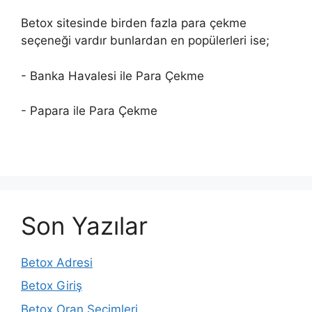
Betox sitesinde birden fazla para çekme
seçeneği vardır bunlardan en popülerleri ise;
- Banka Havalesi ile Para Çekme
- Papara ile Para Çekme
Son Yazılar
Betox Adresi
Betox Giriş
Betox Oran Seçimleri