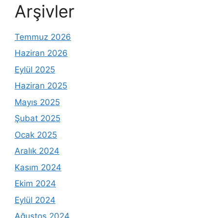
Arşivler
Temmuz 2026
Haziran 2026
Eylül 2025
Haziran 2025
Mayıs 2025
Şubat 2025
Ocak 2025
Aralık 2024
Kasım 2024
Ekim 2024
Eylül 2024
Ağustos 2024