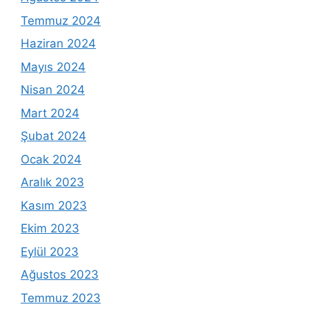
Temmuz 2024
Haziran 2024
Mayıs 2024
Nisan 2024
Mart 2024
Şubat 2024
Ocak 2024
Aralık 2023
Kasım 2023
Ekim 2023
Eylül 2023
Ağustos 2023
Temmuz 2023