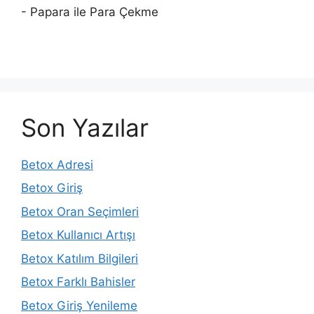
- Papara ile Para Çekme
Son Yazılar
Betox Adresi
Betox Giriş
Betox Oran Seçimleri
Betox Kullanıcı Artışı
Betox Katılım Bilgileri
Betox Farklı Bahisler
Betox Giriş Yenileme