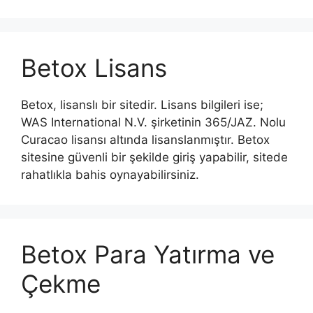
Betox Lisans
Betox, lisanslı bir sitedir. Lisans bilgileri ise;
WAS International N.V. şirketinin 365/JAZ. Nolu
Curacao lisansı altında lisanslanmıştır. Betox
sitesine güvenli bir şekilde giriş yapabilir, sitede
rahatlıkla bahis oynayabilirsiniz.
Betox Para Yatırma ve
Çekme