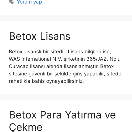
Yorum yap
Betox Lisans
Betox, lisanslı bir sitedir. Lisans bilgileri ise;
WAS International N.V. şirketinin 365/JAZ. Nolu
Curacao lisansı altında lisanslanmıştır. Betox
sitesine güvenli bir şekilde giriş yapabilir, sitede
rahatlıkla bahis oynayabilirsiniz.
Betox Para Yatırma ve
Çekme