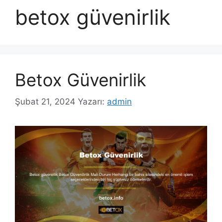
betox güvenirlik
Betox Güvenirlik
Şubat 21, 2024
Yazarı:
admin