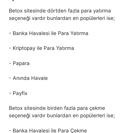
Betox sitesinde dörtden fazla para yatırma
seçeneği vardır bunlardan en popülerleri ise;
- Banka Havalesi ile Para Yatırma
- Kriptopay ile Para Yatırma
- Papara
- Anında Havale
- Payfix
Betox sitesinde birden fazla para çekme
seçeneği vardır bunlardan en popülerleri ise;
- Banka Havalesi ile Para Çekme