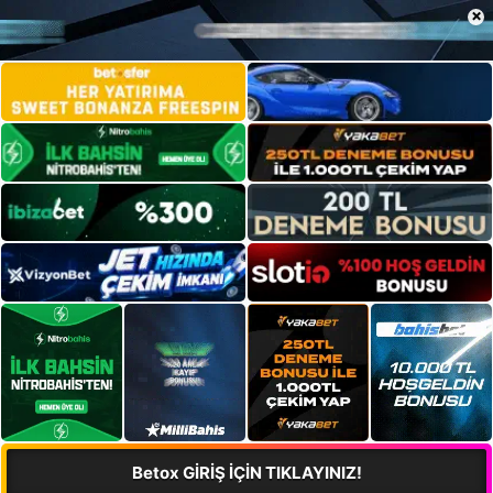
×
Betox GİRİŞ İÇİN TIKLAYINIZ!