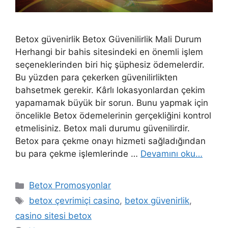
Betox güvenirlik Betox Güvenilirlik Mali Durum
Herhangi bir bahis sitesindeki en önemli işlem
seçeneklerinden biri hiç şüphesiz ödemelerdir.
Bu yüzden para çekerken güvenilirlikten
bahsetmek gerekir. Kârlı lokasyonlardan çekim
yapamamak büyük bir sorun. Bunu yapmak için
öncelikle Betox ödemelerinin gerçekliğini kontrol
etmelisiniz. Betox mali durumu güvenilirdir.
Betox para çekme onayı hizmeti sağladığından
bu para çekme işlemlerinde …
Devamını oku…
Kategoriler
Betox Promosyonlar
Etiketler
betox çevrimiçi casino
,
betox güvenirlik
,
casino sitesi betox