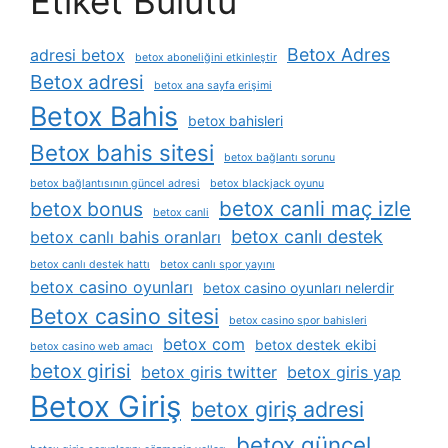
Etiket Bulutu
Betox Adres
adresi betox
betox aboneliğini etkinleştir
Betox adresi
betox ana sayfa erişimi
Betox Bahis
betox bahisleri
Betox bahis sitesi
betox bağlantı sorunu
betox bağlantısının güncel adresi
betox blackjack oyunu
betox canli maç izle
betox bonus
betox canli
betox canlı destek
betox canlı bahis oranları
betox canlı destek hattı
betox canlı spor yayını
betox casino oyunları
betox casino oyunları nelerdir
Betox casino sitesi
betox casino spor bahisleri
betox com
betox destek ekibi
betox casino web amacı
betox girisi
betox giris twitter
betox giris yap
Betox Giriş
betox giriş adresi
betox güncel