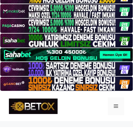
İçeriğe
atla
Menü