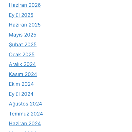
Haziran 2026
Eylül 2025
Haziran 2025
Mayıs 2025
Şubat 2025
Ocak 2025
Aralık 2024
Kasım 2024
Ekim 2024
Eylül 2024
Ağustos 2024
Temmuz 2024
Haziran 2024