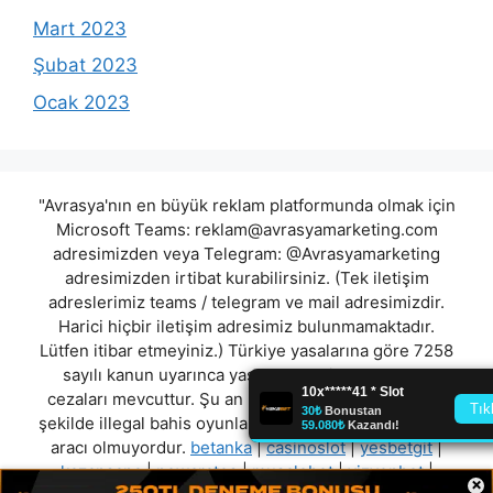
Mart 2023
Şubat 2023
Ocak 2023
"Avrasya'nın en büyük reklam platformunda olmak için
Microsoft Teams:
reklam@avrasyamarketing.com
adresimizden veya Telegram: @Avrasyamarketing
adresimizden irtibat kurabilirsiniz. (Tek iletişim
adreslerimiz teams / telegram ve mail adresimizdir.
Harici hiçbir iletişim adresimiz bulunmamaktadır.
Lütfen itibar etmeyiniz.) Türkiye yasalarına göre 7258
sayılı kanun uyarınca yasa dışı bahis oynamanın
cezaları mevcuttur. Şu an bulunduğunuz site hiç bir
şekilde illegal bahis oyunları oynatmıyor ve oynamaya
aracı olmuyordur.
betanka
|
casinoslot
|
yesbetgit
|
kazansana
|
newcratos
|
musclebet
|
vizyonbet
|
×