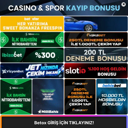
×
Betox GİRİŞ İÇİN TIKLAYINIZ!