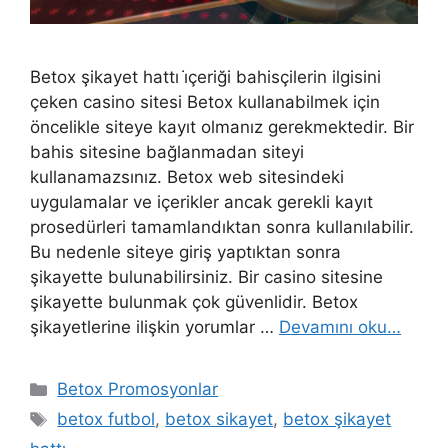
Betox şikayet hattı i̇çeriği bahisçilerin ilgisini
çeken casino sitesi Betox kullanabilmek için
öncelikle siteye kayıt olmanız gerekmektedir. Bir
bahis sitesine bağlanmadan siteyi
kullanamazsınız. Betox web sitesindeki
uygulamalar ve içerikler ancak gerekli kayıt
prosedürleri tamamlandıktan sonra kullanılabilir.
Bu nedenle siteye giriş yaptıktan sonra
şikayette bulunabilirsiniz. Bir casino sitesine
şikayette bulunmak çok güvenlidir. Betox
şikayetlerine ilişkin yorumlar …
Devamını oku…
Kategoriler
Betox Promosyonlar
Etiketler
betox futbol
,
betox sikayet
,
betox şikayet