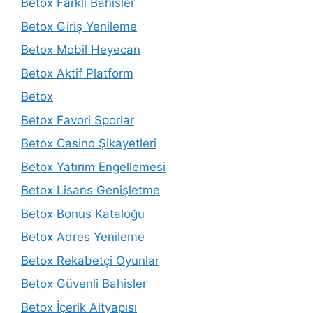
Betox Farklı Bahisler
Betox Giriş Yenileme
Betox Mobil Heyecan
Betox Aktif Platform
Betox
Betox Favori Sporlar
Betox Casino Şikayetleri
Betox Yatırım Engellemesi
Betox Lisans Genişletme
Betox Bonus Kataloğu
Betox Adres Yenileme
Betox Rekabetçi Oyunlar
Betox Güvenli Bahisler
Betox İçerik Altyapısı