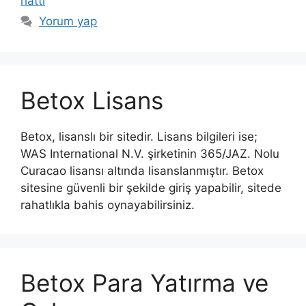
hattı
Yorum yap
Betox Lisans
Betox, lisanslı bir sitedir. Lisans bilgileri ise;
WAS International N.V. şirketinin 365/JAZ. Nolu
Curacao lisansı altında lisanslanmıştır. Betox
sitesine güvenli bir şekilde giriş yapabilir, sitede
rahatlıkla bahis oynayabilirsiniz.
Betox Para Yatırma ve