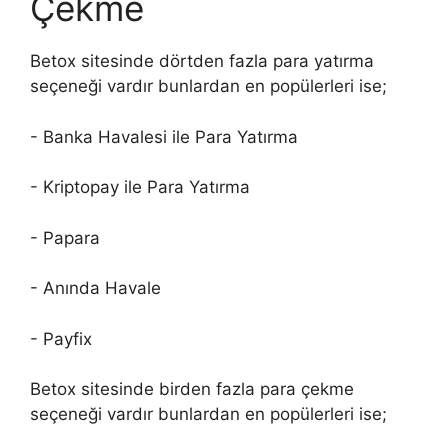
Çekme
Betox sitesinde dörtden fazla para yatırma
seçeneği vardır bunlardan en popülerleri ise;
- Banka Havalesi ile Para Yatırma
- Kriptopay ile Para Yatırma
- Papara
- Anında Havale
- Payfix
Betox sitesinde birden fazla para çekme
seçeneği vardır bunlardan en popülerleri ise;