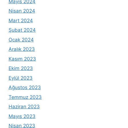
Mayıs 2024
Nisan 2024
Mart 2024
Şubat 2024
Ocak 2024
Aralık 2023
Kasım 2023
Ekim 2023
Eylül 2023
Ağustos 2023
Temmuz 2023
Haziran 2023
Mayıs 2023
Nisan 2023