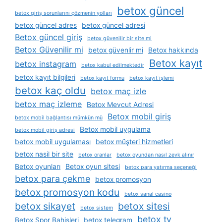
betox güncel
betox giriş sorunlarını çözmenin yolları
betox güncel adres
betox güncel adresi
Betox güncel giriş
betox güvenilir bir site mi
Betox Güvenilir mi
betox güvenlir mi
Betox hakkında
Betox kayıt
betox instagram
betox kabul edilmektedir
betox kayıt bilgileri
betox kayıt formu
betox kayıt i̇şlemi
betox kaç oldu
betox maç izle
betox maç izleme
Betox Mevcut Adresi
Betox mobil giriş
betox mobil bağlantısı mümkün mü
Betox mobil uygulama
betox mobil giriş adresi
betox mobil uygulaması
betox müşteri hizmetleri
betox nasil bir site
betox oranlar
betox oyundan nasıl zevk alınır
Betox oyunları
Betox oyun sitesi
betox para yatırma seçeneği
betox para çekme
betox promosyon
betox promosyon kodu
betox sanal casino
betox sikayet
betox sitesi
betox sistem
betox tv
Betox Spor Bahisleri
betox telegram