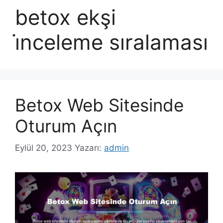
betox ekşi
i̇nceleme sıralaması
Betox Web Sitesinde
Oturum Açın
Eylül 20, 2023
Yazarı:
admin