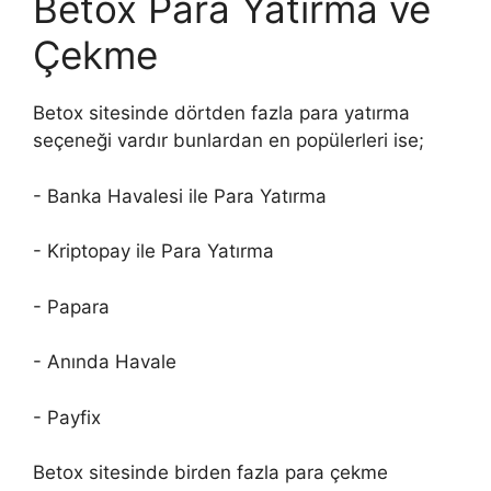
Betox Para Yatırma ve
Çekme
Betox sitesinde dörtden fazla para yatırma
seçeneği vardır bunlardan en popülerleri ise;
- Banka Havalesi ile Para Yatırma
- Kriptopay ile Para Yatırma
- Papara
- Anında Havale
- Payfix
Betox sitesinde birden fazla para çekme