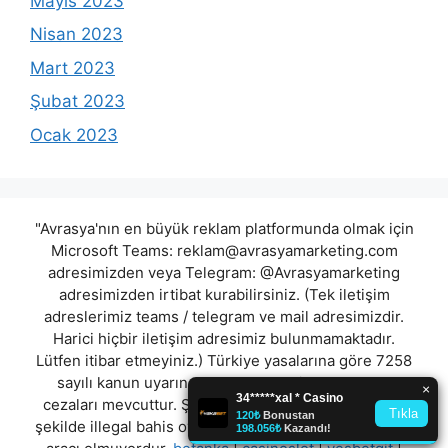
Mayıs 2023
Nisan 2023
Mart 2023
Şubat 2023
Ocak 2023
"Avrasya'nın en büyük reklam platformunda olmak için
Microsoft Teams:
reklam@avrasyamarketing.com
adresimizden veya Telegram: @Avrasyamarketing
adresimizden irtibat kurabilirsiniz. (Tek iletişim
adreslerimiz teams / telegram ve mail adresimizdir.
Harici hiçbir iletişim adresimiz bulunmamaktadır.
Lütfen itibar etmeyiniz.) Türkiye yasalarına göre 7258
sayılı kanun uyarınca yasa dışı bahis oynamanın
cezaları mevcuttur. Şu an bulunduğunuz site hiç bir
şekilde illegal bahis oyunları oynatmıyor ve oynamaya