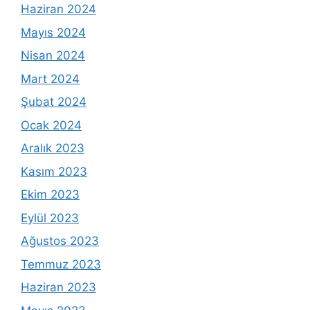
Haziran 2024
Mayıs 2024
Nisan 2024
Mart 2024
Şubat 2024
Ocak 2024
Aralık 2023
Kasım 2023
Ekim 2023
Eylül 2023
Ağustos 2023
Temmuz 2023
Haziran 2023