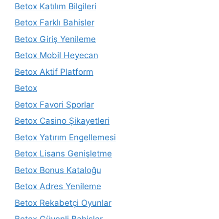
Betox Katılım Bilgileri
Betox Farklı Bahisler
Betox Giriş Yenileme
Betox Mobil Heyecan
Betox Aktif Platform
Betox
Betox Favori Sporlar
Betox Casino Şikayetleri
Betox Yatırım Engellemesi
Betox Lisans Genişletme
Betox Bonus Kataloğu
Betox Adres Yenileme
Betox Rekabetçi Oyunlar