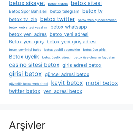
betox sikayet
betox sitesi
betox sistem
betox tv
Betox Spor Bahisleri
betox telegram
betox twitter
betox tv izle
betox web güncellemeleri
betox whatsapp
betox web sitesi yasal mı
betox yeni adres
betox yeni adresi
Betox yeni giriş
betox yeni giriş adresi
betox çevrimiçi bahis
betox çeşitli seçenekler
betox üye girişi
Betox üyelik
betox üyelik süreci
betox üye olmanın faydaları
casino sitesi betox
giris adresi betox
girisi betox
güncel adresi betox
kayit betox
mobil betox
güvenilir betox web sitesi
twitter betox
yeni adresi betox
Arşivler