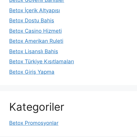
Betox Güvenli Bahisler
Betox İçerik Altyapısı
Betox Dostu Bahis
Betox Casino Hizmeti
Betox Amerikan Ruleti
Betox Lisanslı Bahis
Betox Türkiye Kısıtlamaları
Betox Giriş Yapma
Kategoriler
Betox Promosyonlar