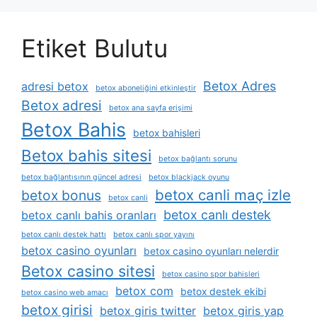
Etiket Bulutu
Betox Adres
adresi betox
betox aboneliğini etkinleştir
Betox adresi
betox ana sayfa erişimi
Betox Bahis
betox bahisleri
Betox bahis sitesi
betox bağlantı sorunu
betox bağlantısının güncel adresi
betox blackjack oyunu
betox canli maç izle
betox bonus
betox canli
betox canlı destek
betox canlı bahis oranları
betox canlı destek hattı
betox canlı spor yayını
betox casino oyunları
betox casino oyunları nelerdir
Betox casino sitesi
betox casino spor bahisleri
betox com
betox destek ekibi
betox casino web amacı
betox girisi
betox giris twitter
betox giris yap