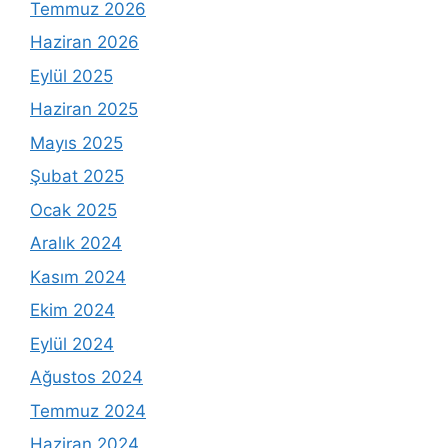
Temmuz 2026
Haziran 2026
Eylül 2025
Haziran 2025
Mayıs 2025
Şubat 2025
Ocak 2025
Aralık 2024
Kasım 2024
Ekim 2024
Eylül 2024
Ağustos 2024
Temmuz 2024
Haziran 2024