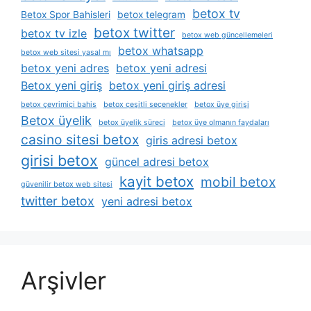
betox tv
Betox Spor Bahisleri
betox telegram
betox twitter
betox tv izle
betox web güncellemeleri
betox whatsapp
betox web sitesi yasal mı
betox yeni adres
betox yeni adresi
Betox yeni giriş
betox yeni giriş adresi
betox çevrimiçi bahis
betox çeşitli seçenekler
betox üye girişi
Betox üyelik
betox üyelik süreci
betox üye olmanın faydaları
casino sitesi betox
giris adresi betox
girisi betox
güncel adresi betox
kayit betox
mobil betox
güvenilir betox web sitesi
twitter betox
yeni adresi betox
Arşivler