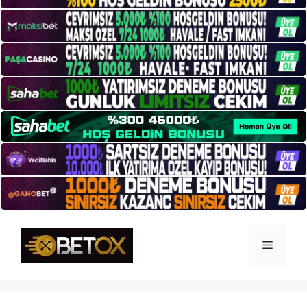
İçeriğe
atla
Menü