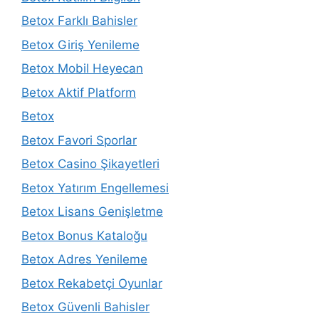
Betox Farklı Bahisler
Betox Giriş Yenileme
Betox Mobil Heyecan
Betox Aktif Platform
Betox
Betox Favori Sporlar
Betox Casino Şikayetleri
Betox Yatırım Engellemesi
Betox Lisans Genişletme
Betox Bonus Kataloğu
Betox Adres Yenileme
Betox Rekabetçi Oyunlar
Betox Güvenli Bahisler