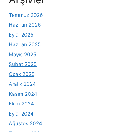
Temmuz 2026
Haziran 2026
Eylül 2025
Haziran 2025
Mayıs 2025
Şubat 2025
Ocak 2025
Aralık 2024
Kasım 2024
Ekim 2024
Eylül 2024
Ağustos 2024