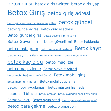
betox girisi
betox giris twitter
betox giris yap
Betox Giriş
betox giriş adresi
betox güncel
betox giriş sorunlarını çözmenin yolları
betox güncel adres
betox güncel adresi
Betox güncel giriş
betox güvenilir bir site mi
Betox Güvenilir mi
betox güvenlir mi
Betox hakkında
Betox kayıt
betox instagram
betox kabul edilmektedir
betox kayıt bilgileri
betox kayıt formu
betox kayıt i̇şlemi
betox kaç oldu
betox maç izle
betox maç izleme
Betox Mevcut Adresi
Betox mobil giriş
betox mobil bağlantısı mümkün mü
Betox mobil uygulama
betox mobil giriş adresi
betox mobil uygulaması
betox müşteri hizmetleri
betox nasil bir site
betox oranlar
betox oyundan nasıl zevk alınır
Betox oyunları
Betox oyun sitesi
betox para yatırma seçeneği
betox para çekme
betox promosyon