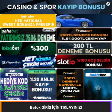
×
Betox GİRİŞ İÇİN TIKLAYINIZ!