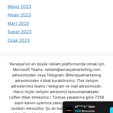
Mayıs 2023
Nisan 2023
Mart 2023
Şubat 2023
Ocak 2023
"Avrasya'nın en büyük reklam platformunda olmak için
Microsoft Teams:
reklam@avrasyamarketing.com
adresimizden veya Telegram: @Avrasyamarketing
adresimizden irtibat kurabilirsiniz. (Tek iletişim
adreslerimiz teams / telegram ve mail adresimizdir.
Harici hiçbir iletişim adresimiz bulunmamaktadır.
Lütfen itibar etmeyiniz.) Türkiye yasalarına göre 7258
sayılı kanun uyarınca yasa dışı bahis oynamanın
cezaları mevcuttur. Şu an bulunduğunuz site hiç bir