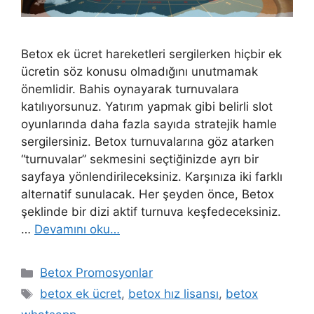
Betox ek ücret hareketleri sergilerken hiçbir ek
ücretin söz konusu olmadığını unutmamak
önemlidir. Bahis oynayarak turnuvalara
katılıyorsunuz. Yatırım yapmak gibi belirli slot
oyunlarında daha fazla sayıda stratejik hamle
sergilersiniz. Betox turnuvalarına göz atarken
“turnuvalar” sekmesini seçtiğinizde ayrı bir
sayfaya yönlendirileceksiniz. Karşınıza iki farklı
alternatif sunulacak. Her şeyden önce, Betox
şeklinde bir dizi aktif turnuva keşfedeceksiniz.
…
Devamını oku…
Kategoriler
Betox Promosyonlar
Etiketler
betox ek ücret
,
betox hız lisansı
,
betox