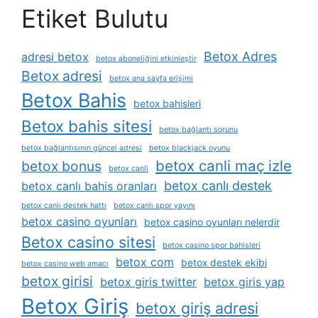
Etiket Bulutu
Betox Adres
adresi betox
betox aboneliğini etkinleştir
Betox adresi
betox ana sayfa erişimi
Betox Bahis
betox bahisleri
Betox bahis sitesi
betox bağlantı sorunu
betox bağlantısının güncel adresi
betox blackjack oyunu
betox canli maç izle
betox bonus
betox canli
betox canlı destek
betox canlı bahis oranları
betox canlı destek hattı
betox canlı spor yayını
betox casino oyunları
betox casino oyunları nelerdir
Betox casino sitesi
betox casino spor bahisleri
betox com
betox destek ekibi
betox casino web amacı
betox girisi
betox giris twitter
betox giris yap
Betox Giriş
betox giriş adresi