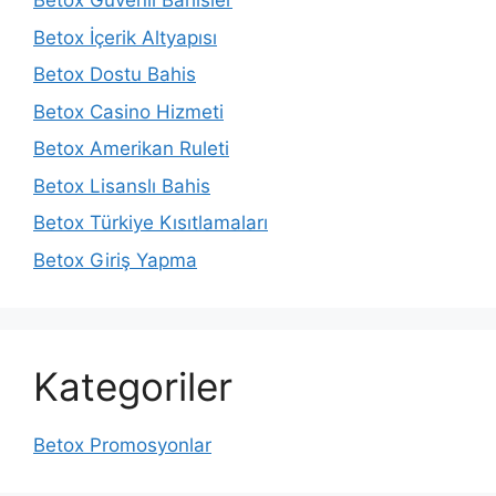
Betox Güvenli Bahisler
Betox İçerik Altyapısı
Betox Dostu Bahis
Betox Casino Hizmeti
Betox Amerikan Ruleti
Betox Lisanslı Bahis
Betox Türkiye Kısıtlamaları
Betox Giriş Yapma
Kategoriler
Betox Promosyonlar