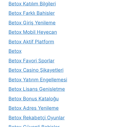
Betox Katılım Bilgileri
Betox Farklı Bahisler
Betox Giriş Yenileme
Betox Mobil Heyecan
Betox Aktif Platform
Betox
Betox Favori Sporlar
Betox Casino Şikayetleri
Betox Yatırım Engellemesi
Betox Lisans Genişletme
Betox Bonus Kataloğu
Betox Adres Yenileme
Betox Rekabetçi Oyunlar