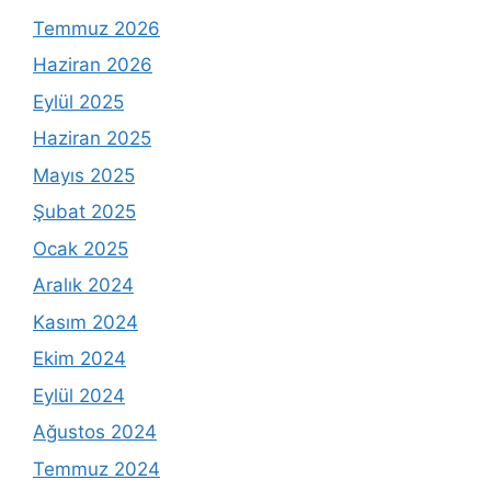
Temmuz 2026
Haziran 2026
Eylül 2025
Haziran 2025
Mayıs 2025
Şubat 2025
Ocak 2025
Aralık 2024
Kasım 2024
Ekim 2024
Eylül 2024
Ağustos 2024
Temmuz 2024