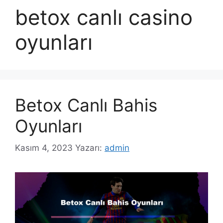
betox canlı casino
oyunları
Betox Canlı Bahis
Oyunları
Kasım 4, 2023
Yazarı:
admin