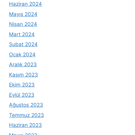
Haziran 2024
Mayıs 2024
Nisan 2024
Mart 2024
Şubat 2024
Ocak 2024
Aralık 2023
Kasım 2023
Ekim 2023
Eylül 2023
Ağustos 2023
Temmuz 2023
Haziran 2023