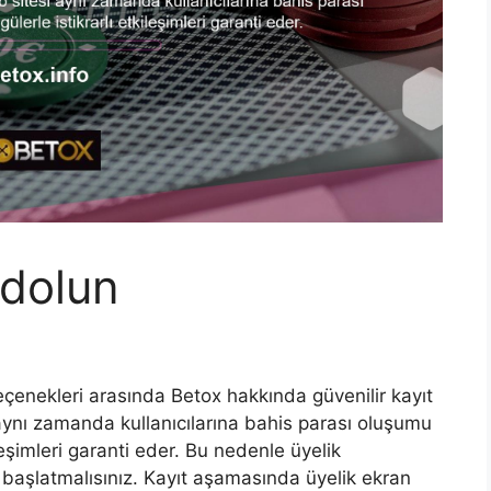
dolun
çenekleri arasında Betox hakkında güvenilir kayıt
 aynı zamanda kullanıcılarına bahis parası oluşumu
ileşimleri garanti eder. Bu nedenle üyelik
başlatmalısınız. Kayıt aşamasında üyelik ekran