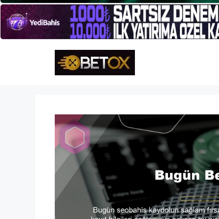
İçeriğe
atla