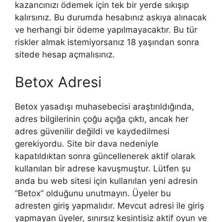
kazancınızı ödemek için tek bir yerde sıkışıp
kalırsınız. Bu durumda hesabınız askıya alınacak
ve herhangi bir ödeme yapılmayacaktır. Bu tür
riskler almak istemiyorsanız 18 yaşından sonra
sitede hesap açmalısınız.
Betox Adresi
Betox yasadışı muhasebecisi araştırıldığında,
adres bilgilerinin çoğu açığa çıktı, ancak her
adres güvenilir değildi ve kaydedilmesi
gerekiyordu. Site bir dava nedeniyle
kapatıldıktan sonra güncellenerek aktif olarak
kullanılan bir adrese kavuşmuştur. Lütfen şu
anda bu web sitesi için kullanılan yeni adresin
“Betox” olduğunu unutmayın. Üyeler bu
adresten giriş yapmalıdır. Mevcut adresi ile giriş
yapmayan üyeler, sınırsız kesintisiz aktif oyun ve