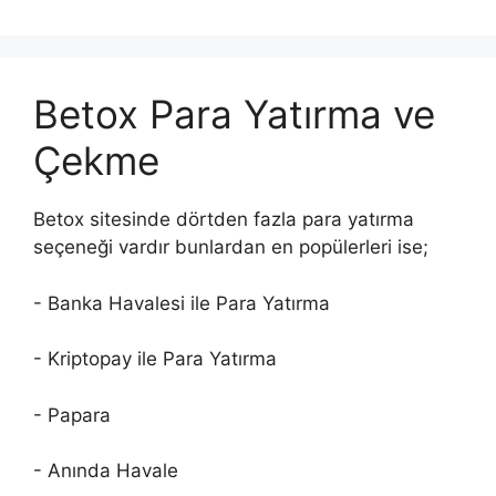
Betox Para Yatırma ve
Çekme
Betox sitesinde dörtden fazla para yatırma
seçeneği vardır bunlardan en popülerleri ise;
- Banka Havalesi ile Para Yatırma
- Kriptopay ile Para Yatırma
- Papara
- Anında Havale