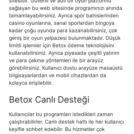
sitesidir. Güvenli ve adil bir oyun platformu
sağlayan bu web sitesinde programınızı anında
tamamlayabilirsiniz. Ayrıca spor bahislerinden
casino oyunlarına, sanal sporlardan bingoya
kadar çoğu oyunda para kazanabilirsiniz, çok
geniş bir oyun yelpazesi bulunmaktadır. Düşük
limitli işlemler için Betox ödeme teknolojisini
kullanabilirsiniz. Ayrıca piyasada çeşitli yatırım
ve para çekme yöntemleri ile bir arayüz
görebilirsiniz. Kullanıcı dostu arayüze masaüstü
bilgisayarlardan ve mobil cihazlardan da
kolayca erişilebilir.
Betox Canlı Desteği
Kullanıcılar bu programları istedikleri zaman
çalıştırabilirler. Canlı destek hattı ile her kullanıcı
keyifle sohbet edebilir. Bu hizmetler çok