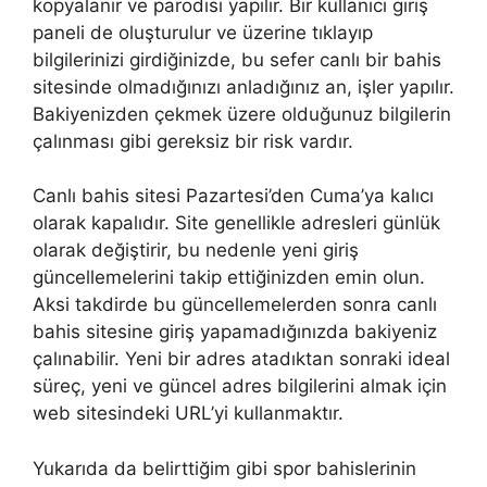
kopyalanır ve parodisi yapılır. Bir kullanıcı giriş
paneli de oluşturulur ve üzerine tıklayıp
bilgilerinizi girdiğinizde, bu sefer canlı bir bahis
sitesinde olmadığınızı anladığınız an, işler yapılır.
Bakiyenizden çekmek üzere olduğunuz bilgilerin
çalınması gibi gereksiz bir risk vardır.
Canlı bahis sitesi Pazartesi’den Cuma’ya kalıcı
olarak kapalıdır. Site genellikle adresleri günlük
olarak değiştirir, bu nedenle yeni giriş
güncellemelerini takip ettiğinizden emin olun.
Aksi takdirde bu güncellemelerden sonra canlı
bahis sitesine giriş yapamadığınızda bakiyeniz
çalınabilir. Yeni bir adres atadıktan sonraki ideal
süreç, yeni ve güncel adres bilgilerini almak için
web sitesindeki URL’yi kullanmaktır.
Yukarıda da belirttiğim gibi spor bahislerinin