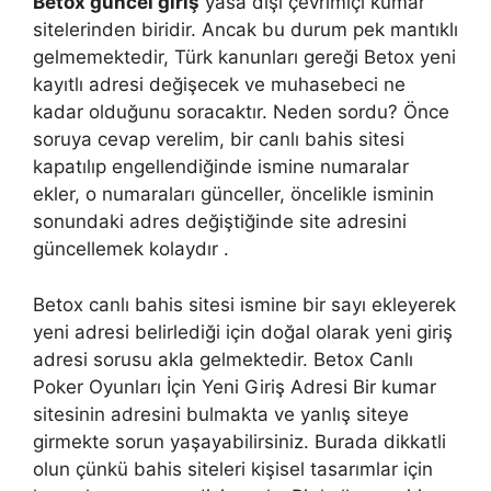
Betox güncel giriş
yasa dışı çevrimiçi kumar
sitelerinden biridir. Ancak bu durum pek mantıklı
gelmemektedir, Türk kanunları gereği Betox yeni
kayıtlı adresi değişecek ve muhasebeci ne
kadar olduğunu soracaktır. Neden sordu? Önce
soruya cevap verelim, bir canlı bahis sitesi
kapatılıp engellendiğinde ismine numaralar
ekler, o numaraları günceller, öncelikle isminin
sonundaki adres değiştiğinde site adresini
güncellemek kolaydır .
Betox canlı bahis sitesi ismine bir sayı ekleyerek
yeni adresi belirlediği için doğal olarak yeni giriş
adresi sorusu akla gelmektedir. Betox Canlı
Poker Oyunları İçin Yeni Giriş Adresi Bir kumar
sitesinin adresini bulmakta ve yanlış siteye
girmekte sorun yaşayabilirsiniz. Burada dikkatli
olun çünkü bahis siteleri kişisel tasarımlar için