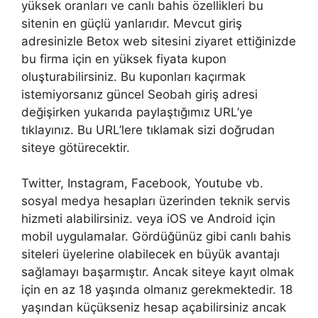
yüksek oranları ve canlı bahis özellikleri bu
sitenin en güçlü yanlarıdır. Mevcut giriş
adresinizle Betox web sitesini ziyaret ettiğinizde
bu firma için en yüksek fiyata kupon
oluşturabilirsiniz. Bu kuponları kaçırmak
istemiyorsanız güncel Seobah giriş adresi
değişirken yukarıda paylaştığımız URL’ye
tıklayınız. Bu URL’lere tıklamak sizi doğrudan
siteye götürecektir.
Twitter, Instagram, Facebook, Youtube vb.
sosyal medya hesapları üzerinden teknik servis
hizmeti alabilirsiniz. veya iOS ve Android için
mobil uygulamalar. Gördüğünüz gibi canlı bahis
siteleri üyelerine olabilecek en büyük avantajı
sağlamayı başarmıştır. Ancak siteye kayıt olmak
için en az 18 yaşında olmanız gerekmektedir. 18
yaşından küçükseniz hesap açabilirsiniz ancak