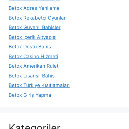
Betox Adres Yenileme
Betox Rekabetçi Oyunlar
Betox Güvenli Bahisler
Betox İçerik Altyapısı
Betox Dostu Bahis
Betox Casino Hizmeti
Betox Amerikan Ruleti
Betox Lisanslı Bahis
Betox Türkiye Kısıtlamaları
Betox Giriş Yapma
Kategoriler