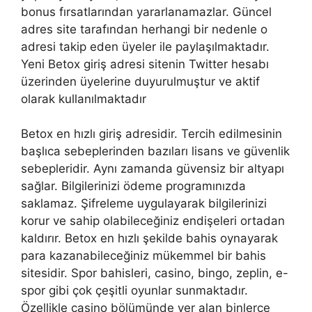
bonus fırsatlarından yararlanamazlar. Güncel
adres site tarafından herhangi bir nedenle o
adresi takip eden üyeler ile paylaşılmaktadır.
Yeni Betox giriş adresi sitenin Twitter hesabı
üzerinden üyelerine duyurulmuştur ve aktif
olarak kullanılmaktadır
Betox en hızlı giriş adresidir. Tercih edilmesinin
başlıca sebeplerinden bazıları lisans ve güvenlik
sebepleridir. Aynı zamanda güvensiz bir altyapı
sağlar. Bilgilerinizi ödeme programınızda
saklamaz. Şifreleme uygulayarak bilgilerinizi
korur ve sahip olabileceğiniz endişeleri ortadan
kaldırır. Betox en hızlı şekilde bahis oynayarak
para kazanabileceğiniz mükemmel bir bahis
sitesidir. Spor bahisleri, casino, bingo, zeplin, e-
spor gibi çok çeşitli oyunlar sunmaktadır.
Özellikle casino bölümünde yer alan binlerce