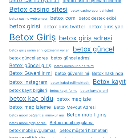
betox casino oyunları
betox casino oyunları nelerdir
Betox casino sitesi
betox casino spor bahisleri
betox com
betox destek ekibi
betox casino web amacı
betox girisi
betox giris twitter
betox giris yap
Betox Giriş
betox giriş adresi
betox güncel
betox giriş sorunlarını çözmenin yolları
betox güncel adres
betox güncel adresi
Betox güncel giriş
betox güvenilir bir site mi
Betox Güvenilir mi
betox güvenlir mi
Betox hakkında
Betox kayıt
betox instagram
betox kabul edilmektedir
betox kayıt bilgileri
betox kayıt formu
betox kayıt i̇şlemi
betox kaç oldu
betox maç izle
betox maç izleme
Betox Mevcut Adresi
Betox mobil giriş
betox mobil bağlantısı mümkün mü
Betox mobil uygulama
betox mobil giriş adresi
betox mobil uygulaması
betox müşteri hizmetleri
betox nasil bir site