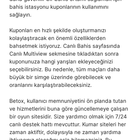
bahis istasyonu kuponlarının kullanımını
sağlayın.
Kuponları en hızlı şekilde oluşturmanızı
kolaylaştıracak en önemli özelliklerden
bahsetmek istiyoruz. Canlı Bahis sayfasında
Canlı Multiview sekmesine tıkladıktan sonra
kuponunuza hangi yarışları ekleyeceğinizi
seçebilirsiniz. Bu nedenle, tüm maçları daha
büyük bir simge üzerinde görebilecek ve
oranlarını karşılaştırabileceksiniz.
Betox, kullanıcı memnuniyetini ön planda tutan
ve hizmetlerini buna göre güncellemeye çalışan
bir oyun sitesidir. Size yardımcı olmak için 7/24
canlı destek hattı mevcuttur. Kumar siteleri her
zaman aktiftir, dolayısıyla ne zaman yardıma
ihtiyacınız olacağını asla bilemezsiniz. Bu