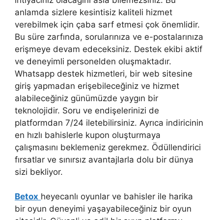
anlamda sizlere kesintisiz kaliteli hizmet
verebilmek için çaba sarf etmesi çok önemlidir.
Bu süre zarfında, sorularınıza ve e-postalarınıza
erişmeye devam edeceksiniz. Destek ekibi aktif
ve deneyimli personelden oluşmaktadır.
Whatsapp destek hizmetleri, bir web sitesine
giriş yapmadan erişebileceğiniz ve hizmet
alabileceğiniz günümüzde yaygın bir
teknolojidir. Soru ve endişelerinizi de
platformdan 7/24 iletebilirsiniz. Ayrıca indiricinin
en hızlı bahislerle kupon oluşturmaya
çalışmasını beklemeniz gerekmez. Ödüllendirici
fırsatlar ve sınırsız avantajlarla dolu bir dünya
sizi bekliyor.
Betox
heyecanlı oyunlar ve bahisler ile harika
bir oyun deneyimi yaşayabileceğiniz bir oyun