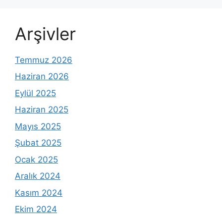
Arşivler
Temmuz 2026
Haziran 2026
Eylül 2025
Haziran 2025
Mayıs 2025
Şubat 2025
Ocak 2025
Aralık 2024
Kasım 2024
Ekim 2024