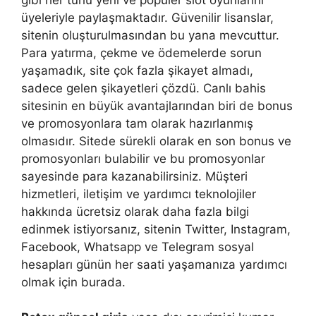
üyeleriyle paylaşmaktadır. Güvenilir lisanslar,
sitenin oluşturulmasından bu yana mevcuttur.
Para yatırma, çekme ve ödemelerde sorun
yaşamadık, site çok fazla şikayet almadı,
sadece gelen şikayetleri çözdü. Canlı bahis
sitesinin en büyük avantajlarından biri de bonus
ve promosyonlara tam olarak hazırlanmış
olmasıdır. Sitede sürekli olarak en son bonus ve
promosyonları bulabilir ve bu promosyonlar
sayesinde para kazanabilirsiniz. Müşteri
hizmetleri, iletişim ve yardımcı teknolojiler
hakkında ücretsiz olarak daha fazla bilgi
edinmek istiyorsanız, sitenin Twitter, Instagram,
Facebook, Whatsapp ve Telegram sosyal
hesapları günün her saati yaşamanıza yardımcı
olmak için burada.