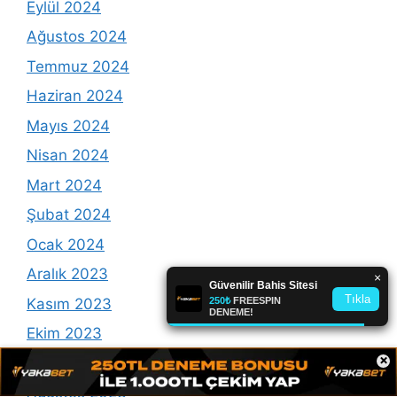
Eylül 2024
Ağustos 2024
Temmuz 2024
Haziran 2024
Mayıs 2024
Nisan 2024
Mart 2024
Şubat 2024
Ocak 2024
Aralık 2023
Kasım 2023
Ekim 2023
×
Eylül 2023
Ağustos 2023