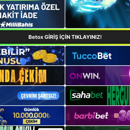
Betox GİRİŞ İÇİN TIKLAYINIZ!