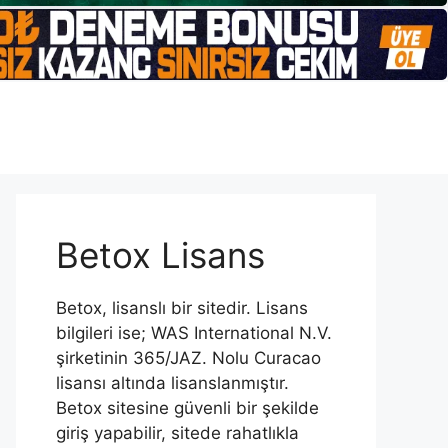
Betox Lisans
Betox, lisanslı bir sitedir. Lisans
bilgileri ise; WAS International N.V.
şirketinin 365/JAZ. Nolu Curacao
lisansı altında lisanslanmıştır.
Betox sitesine güvenli bir şekilde
giriş yapabilir, sitede rahatlıkla