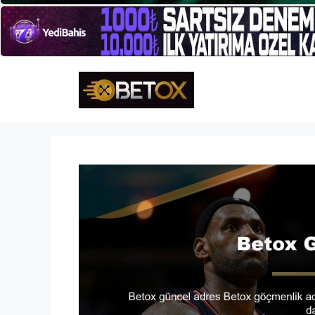
İçeriğe
atla