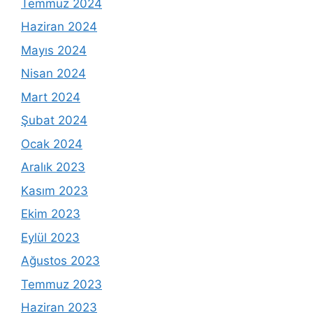
Temmuz 2024
Haziran 2024
Mayıs 2024
Nisan 2024
Mart 2024
Şubat 2024
Ocak 2024
Aralık 2023
Kasım 2023
Ekim 2023
Eylül 2023
Ağustos 2023
Temmuz 2023
Haziran 2023