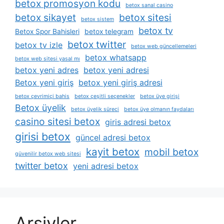
betox promosyon kodu
betox sanal casino
betox sikayet
betox sitesi
betox sistem
betox tv
Betox Spor Bahisleri
betox telegram
betox twitter
betox tv izle
betox web güncellemeleri
betox whatsapp
betox web sitesi yasal mı
betox yeni adres
betox yeni adresi
Betox yeni giriş
betox yeni giriş adresi
betox çevrimiçi bahis
betox çeşitli seçenekler
betox üye girişi
Betox üyelik
betox üyelik süreci
betox üye olmanın faydaları
casino sitesi betox
giris adresi betox
girisi betox
güncel adresi betox
kayit betox
mobil betox
güvenilir betox web sitesi
twitter betox
yeni adresi betox
Arşivler