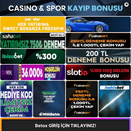
×
Betox GİRİŞ İÇİN TIKLAYINIZ!