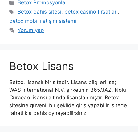
Kategoriler
Betox Promosyonlar
Etiketler
Betox bahis sitesi
,
betox casino fırsatları
,
betox mobil i̇letişim sistemi
Yorum yap
Betox Lisans
Betox, lisanslı bir sitedir. Lisans bilgileri ise;
WAS International N.V. şirketinin 365/JAZ. Nolu
Curacao lisansı altında lisanslanmıştır. Betox
sitesine güvenli bir şekilde giriş yapabilir, sitede
rahatlıkla bahis oynayabilirsiniz.