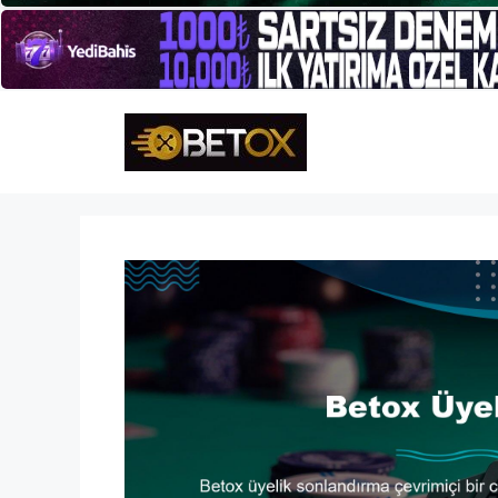
İçeriğe
atla