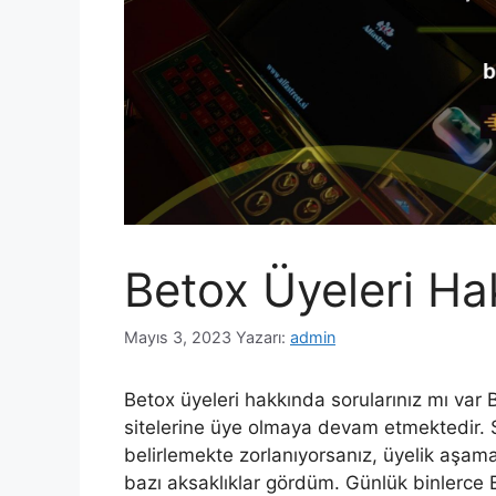
Betox Üyeleri Ha
Mayıs 3, 2023
Yazarı:
admin
Betox üyeleri hakkında sorularınız mı var
sitelerine üye olmaya devam etmektedir. S
belirlemekte zorlanıyorsanız, üyelik aşama
bazı aksaklıklar gördüm. Günlük binlerce 