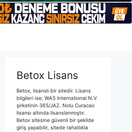
Betox Lisans
Betox, lisanslı bir sitedir. Lisans
bilgileri ise; WAS International N.V.
şirketinin 365/JAZ. Nolu Curacao
lisansı altında lisanslanmıştır.
Betox sitesine güvenli bir şekilde
giriş yapabilir, sitede rahatlıkla