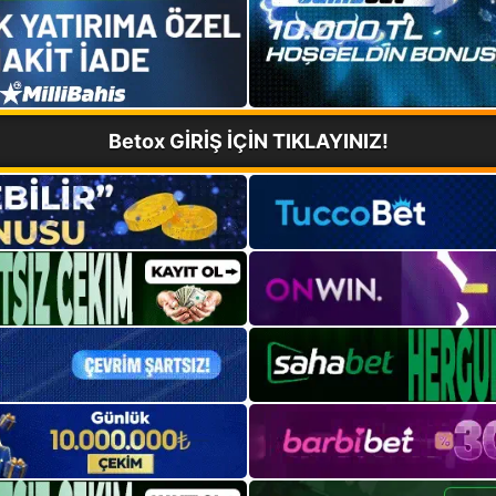
Betox GİRİŞ İÇİN TIKLAYINIZ!