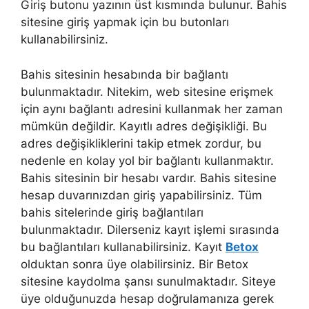
Giriş butonu yazının üst kısmında bulunur. Bahis
sitesine giriş yapmak için bu butonları
kullanabilirsiniz.
Bahis sitesinin hesabında bir bağlantı
bulunmaktadır. Nitekim, web sitesine erişmek
için aynı bağlantı adresini kullanmak her zaman
mümkün değildir. Kayıtlı adres değişikliği. Bu
adres değişikliklerini takip etmek zordur, bu
nedenle en kolay yol bir bağlantı kullanmaktır.
Bahis sitesinin bir hesabı vardır. Bahis sitesine
hesap duvarınızdan giriş yapabilirsiniz. Tüm
bahis sitelerinde giriş bağlantıları
bulunmaktadır. Dilerseniz kayıt işlemi sırasında
bu bağlantıları kullanabilirsiniz. Kayıt
Betox
olduktan sonra üye olabilirsiniz. Bir Betox
sitesine kaydolma şansı sunulmaktadır. Siteye
üye olduğunuzda hesap doğrulamanıza gerek