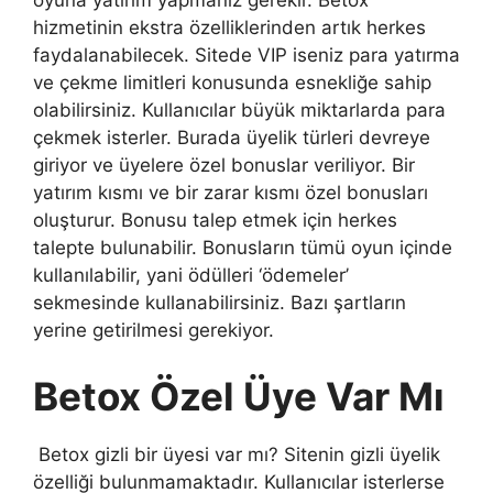
oyuna yatırım yapmanız gerekir. Betox
hizmetinin ekstra özelliklerinden artık herkes
faydalanabilecek. Sitede VIP iseniz para yatırma
ve çekme limitleri konusunda esnekliğe sahip
olabilirsiniz. Kullanıcılar büyük miktarlarda para
çekmek isterler. Burada üyelik türleri devreye
giriyor ve üyelere özel bonuslar veriliyor. Bir
yatırım kısmı ve bir zarar kısmı özel bonusları
oluşturur. Bonusu talep etmek için herkes
talepte bulunabilir. Bonusların tümü oyun içinde
kullanılabilir, yani ödülleri ‘ödemeler’
sekmesinde kullanabilirsiniz. Bazı şartların
yerine getirilmesi gerekiyor.
Betox Özel Üye Var Mı
Betox gizli bir üyesi var mı? Sitenin gizli üyelik
özelliği bulunmamaktadır. Kullanıcılar isterlerse