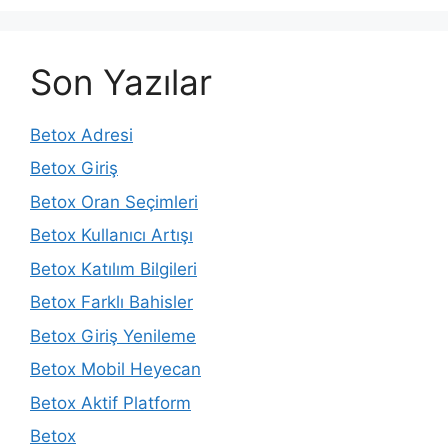
Son Yazılar
Betox Adresi
Betox Giriş
Betox Oran Seçimleri
Betox Kullanıcı Artışı
Betox Katılım Bilgileri
Betox Farklı Bahisler
Betox Giriş Yenileme
Betox Mobil Heyecan
Betox Aktif Platform
Betox