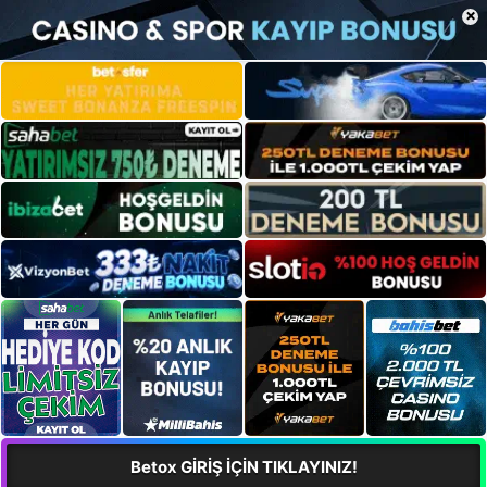
×
Betox GİRİŞ İÇİN TIKLAYINIZ!